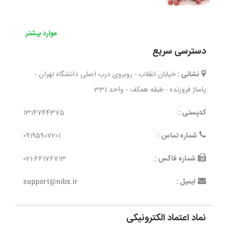
موارد بیشتر
دسترسی سریع
نشانی :
خیابان انقلاب - روبروی درب اصلی دانشگاه تهران -
پاساژ فروزنده - طبقه همکف - واحد 331
کدپستی :
1314744375
شماره تماس :
09195907201
شماره فاکس :
021-66176713
ایمیل :
support@nibs.ir
نماد اعتماد الکترونیکی