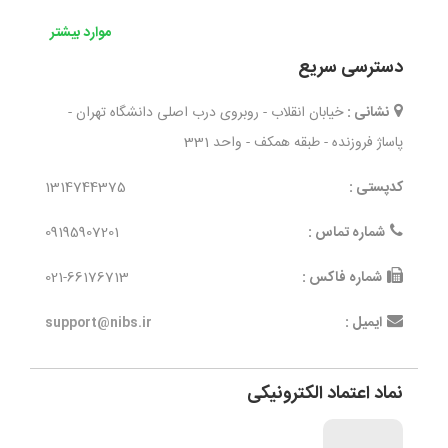
موارد بیشتر
دسترسی سریع
نشانی :
خیابان انقلاب - روبروی درب اصلی دانشگاه تهران -
پاساژ فروزنده - طبقه همکف - واحد 331
کدپستی :
1314744375
شماره تماس :
09195907201
شماره فاکس :
021-66176713
ایمیل :
support@nibs.ir
نماد اعتماد الکترونیکی