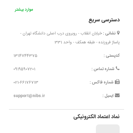
موارد بیشتر
دسترسی سریع
نشانی :
خیابان انقلاب - روبروی درب اصلی دانشگاه تهران -
پاساژ فروزنده - طبقه همکف - واحد 331
کدپستی :
1314744375
شماره تماس :
09195907201
شماره فاکس :
021-66176713
ایمیل :
support@nibs.ir
نماد اعتماد الکترونیکی