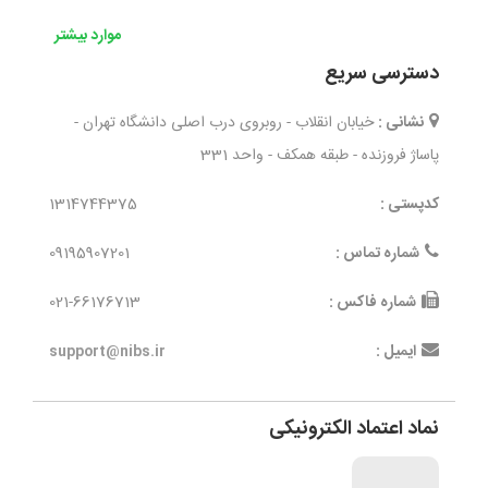
موارد بیشتر
دسترسی سریع
نشانی :
خیابان انقلاب - روبروی درب اصلی دانشگاه تهران -
پاساژ فروزنده - طبقه همکف - واحد 331
کدپستی :
1314744375
شماره تماس :
09195907201
شماره فاکس :
021-66176713
ایمیل :
support@nibs.ir
نماد اعتماد الکترونیکی