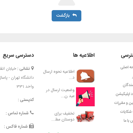
بازگشت
رسی
اطلاعیه ها
دسترسی سریع
ه اصلی
نشانی :
خیابان ان
اطلاعیه نحوه ارسال
د...
دانشگاه تهران - پاسا
ندگان
واحد 331
وضعیت ارسال در
ود اپلیکیشن
عید ن...
کدپستی :
ین و مقررات
شکایات
شماره تماس :
تخفیف برای
دوستان مط...
 با ما
شماره فاکس :