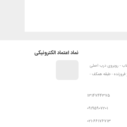
نماد اعتماد الکترونیکی
قلاب - روبروی درب اصلی
ژ فروزنده - طبقه همکف -
1314744375
09195907201
021-66176713