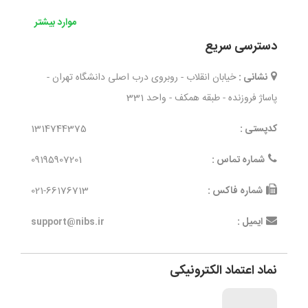
موارد بیشتر
دسترسی سریع
نشانی :
خیابان انقلاب - روبروی درب اصلی دانشگاه تهران -
پاساژ فروزنده - طبقه همکف - واحد 331
کدپستی :
1314744375
شماره تماس :
09195907201
شماره فاکس :
021-66176713
ایمیل :
support@nibs.ir
نماد اعتماد الکترونیکی