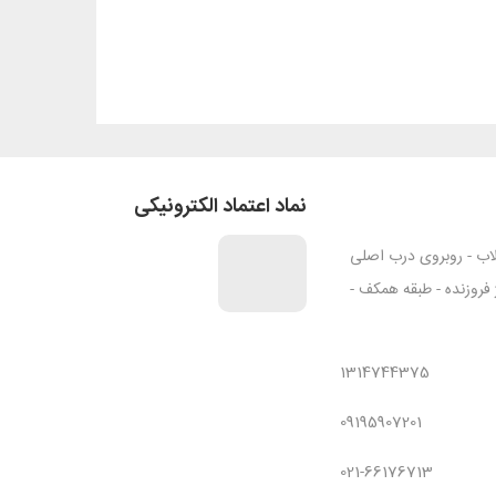
نماد اعتماد الکترونیکی
قلاب - روبروی درب اصلی
ژ فروزنده - طبقه همکف -
1314744375
09195907201
021-66176713