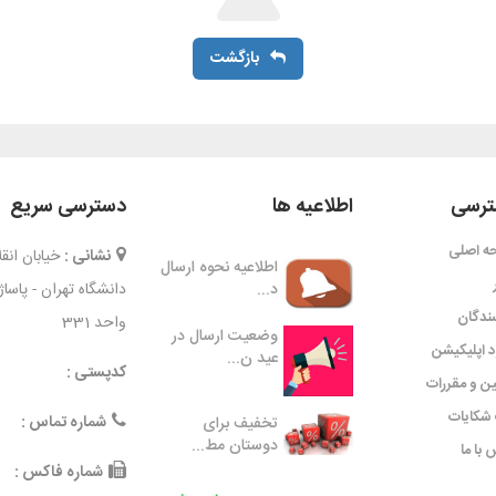
بازگشت
رسی
اطلاعیه ها
دسترسی سریع
ه اصلی
نشانی :
خیابان ان
اطلاعیه نحوه ارسال
د...
دانشگاه تهران - پاسا
ندگان
واحد 331
وضعیت ارسال در
ود اپلیکیشن
عید ن...
کدپستی :
ین و مقررات
شکایات
شماره تماس :
تخفیف برای
دوستان مط...
 با ما
شماره فاکس :