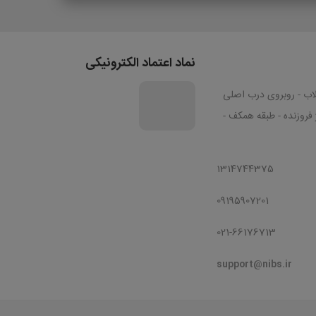
نماد اعتماد الکترونیکی
قلاب - روبروی درب اصلی
ژ فروزنده - طبقه همکف -
1314744375
09195907201
021-66176713
support@nibs.ir