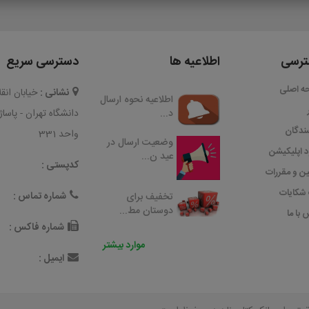
رسی
اطلاعیه ها
دسترسی سریع
ه اصلی
نشانی :
خیابان ان
اطلاعیه نحوه ارسال
د...
دانشگاه تهران - پاسا
ندگان
واحد 331
وضعیت ارسال در
ود اپلیکیشن
عید ن...
کدپستی :
ین و مقررات
شکایات
شماره تماس :
تخفیف برای
دوستان مط...
 با ما
شماره فاکس :
موارد بیشتر
ایمیل :