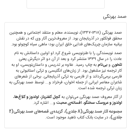
صمد بهرنگی
صمد بهرنگی (۱۳۱۸-۱۳۴۷)، نویسنده‌، معلم و منتقد اجتماعی و همچنین
محقق فولکلور در آذربایجان بود. از معروف‌ترین آثار وی که در نقش
بیانیه سازمان چریک‌های فدایی خلق ایران بود؛ ماهی سیاه کوچولو بود.
صمد نویسندگی را با طنزنویسی شروع کرد.او اولین داستانش به نام
عادت را در سال ۱۳۳۹ منتشر کرد و بعد از آن دو اثر دیگرش یعنی
تلخون
و
بی‌نام
به چاپ رسید. علاوه بر تدریس و داستان‌نویسی، او به
کار ترجمه نیز مشغول بود. از زبان‌های انگلیسی و ترکی استانبولی به
فارسی برمی‌گرداند و از فارسی به ترکی آذربایجانی. برخی از شعر‌های
شاعران معاصر ایرانی از جمله اخوان، فرخزاد و... توسط صمد بهرنگی به
زبان ترکی ترجمه شده است.
از آثار معروف صمد بهرنگی می‌توان به
کچل کفترباز
،
اولدوز و کلاغ‌ها
،
اولدوز و عروسک سخنگو
،
افسانه‌ی محبت
و... اشاره کرد.
مجموعه آثار صمد بهرنگی(8 جلدی)
،
گزیده‌ی قصه‌های صمد بهرنگی(2
جلدی)
، در سایت بانک کتاب ناهید موجود است.