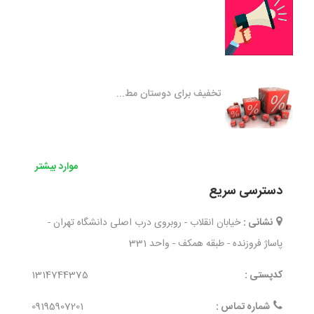
تخفیف برای دوستان مط...
موارد بیشتر
دسترسی سریع
نشانی :
خیابان انقلاب - روبروی درب اصلی دانشگاه تهران -
پاساژ فروزنده - طبقه همکف - واحد 331
کدپستی :
1314744375
شماره تماس :
09195907201