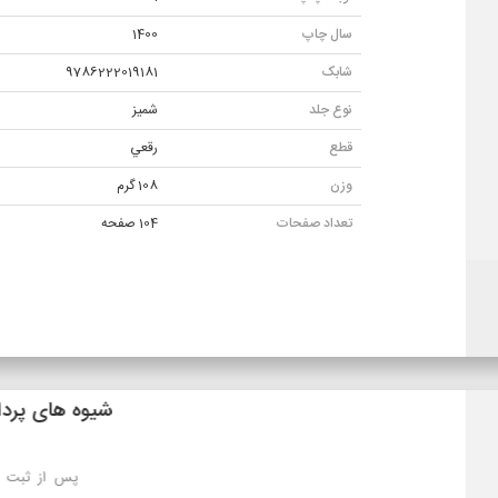
سال چاپ
1400
شابک
9786222019181
نوع جلد
شميز
قطع
رقعي
وزن
108 گرم
تعداد صفحات
104 صفحه
شیوه های ارسال
تهران: