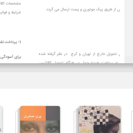
1- سفارش ها در محدوده شهر تهران از طریق پیک موتوری و پست ارسال می گردد.
2- باربری
3- تیپاکس
تیپاکس برای سفارش‌های با محل تحویل خارج از تهران و کرج در نظ
است و برای مشتریانی که تمایل به پرداخت هزینه حمل در هنگام تح
کرایه) دارند توصیه می شود.
لازم بذکراست زمان تحویل کالا در این روش، در بعضی شهرها (از جمله 
سایر روشهای ارسال سریعتر می باشد. در صورت انتخاب ارسال با پست ت
حمل به عهده مشتری خواهد بود.