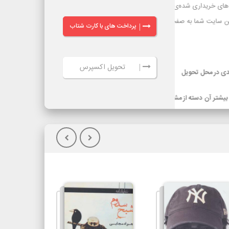
پرداخت های با کارت شتاب
|
تحویل اکسپرس
|
ر گرفته شده
ویل کالا(پس
گیلان)نسبت به
یپاکس، هزینه
سرویس‌دهی تیپاکس در بیش از 80 شهر که تک مسیره هستند به طور معمول 24
ساعته است. شهرهایی که دومسیره یا راه دور هستند، معمولاً 48 تا 72 ساعت انجام