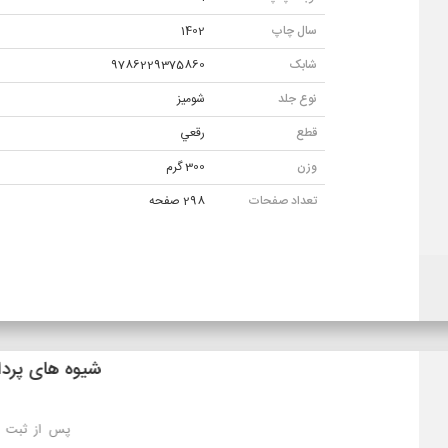
سال چاپ
1402
شابک
9786229375860
نوع جلد
شومیز
قطع
رقعي
وزن
300 گرم
تعداد صفحات
298 صفحه
شیوه های ارسال
تهران: