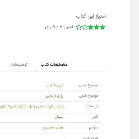
امتیاز این کتاب
امتیاز
3
/
5
رای
مشخصات کتاب
توضیحات
موضوع اصلی
روان شناسی
موضوع فرعی
روان درمانی
نویسنده
وندی بهاری - جوان فارل - الکساندر واز - تون
ناشر
سیوان
مترجم
فرهاد مجیدپور
نوبت چاپ
1