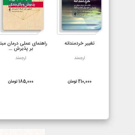
 روش‌های
تغییر خردمندانه
راهنمای عملی درمان مبت
انی
بر پذیرش ...
د
ارجمند
ارجمند
تومان
210,000
تومان
185,000
تومان