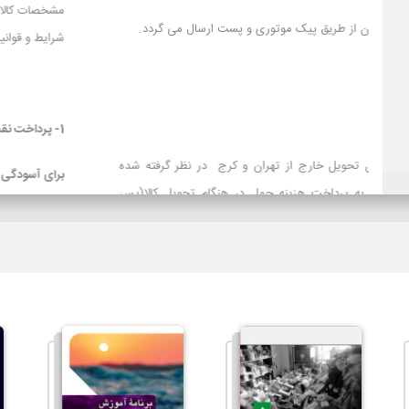
1- سفارش ها در محدوده شهر تهران از طریق پیک موتوری و پست ارسال می گردد.
2- باربری
3- تیپاکس
تیپاکس برای سفارش‌های با محل تحویل خارج از تهران و کرج در نظ
است و برای مشتریانی که تمایل به پرداخت هزینه حمل در هنگام تح
کرایه) دارند توصیه می شود.
لازم بذکراست زمان تحویل کالا در این روش، در بعضی شهرها (از جمله 
سایر روشهای ارسال سریعتر می باشد. در صورت انتخاب ارسال با پست ت
حمل به عهده مشتری خواهد بود.