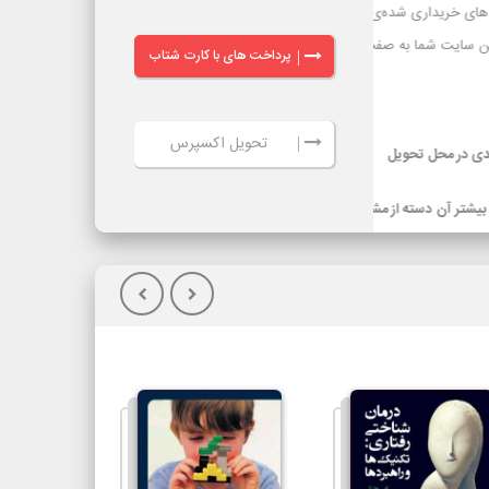
پرداخت های با کارت شتاب
|
تحویل اکسپرس
|
ر گرفته شده
ویل کالا(پس
گیلان)نسبت به
یپاکس، هزینه
سرویس‌دهی تیپاکس در بیش از 80 شهر که تک مسیره هستند به طور معمول 24
ساعته است. شهرهایی که دومسیره یا راه دور هستند، معمولاً 48 تا 72 ساعت انجام