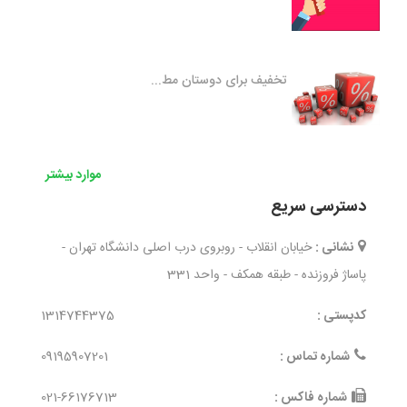
تخفیف برای دوستان مط...
موارد بیشتر
دسترسی سریع
نشانی :
خیابان انقلاب - روبروی درب اصلی دانشگاه تهران -
پاساژ فروزنده - طبقه همکف - واحد 331
کدپستی :
1314744375
شماره تماس :
09195907201
شماره فاکس :
021-66176713