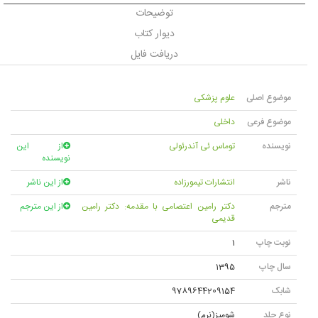
توضیحات
دیوار کتاب
دریافت فایل
موضوع اصلی
علوم پزشکی
موضوع فرعی
داخلی
نویسنده
توماس ئی آندرئولی
از این
نویسنده
ناشر
انتشارات تیمورزاده
از این ناشر
مترجم
دکتر رامین اعتصامی با مقدمه: دکتر رامین
از این مترجم
قدیمی
نوبت چاپ
1
سال چاپ
1395
شابک
9789644209154
نوع جلد
شومیز(نرم)