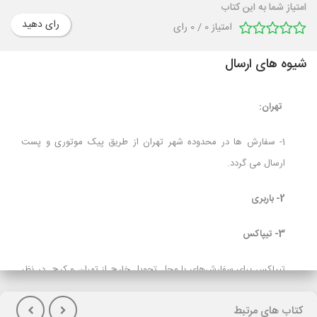
امتیاز شما به این کتاب
رای دهید
امتیاز
0
/
0
رای
شیوه های ارسال
تهران:
1- سفارش ها در محدوده شهر تهران از طریق پیک موتوری و پست
ارسال می گردد.
2- باربری
3- تیپاکس
تیپاکس برای سفارش‌های با محل تحویل خارج از تهران و کرج در نظر
گرفته شده است و برای مشتریانی که تمایل به پرداخت هزینه حمل در
کتاب های مرتبط
هنگام تحویل کالا(پس کرایه) دارند توصیه می شود.