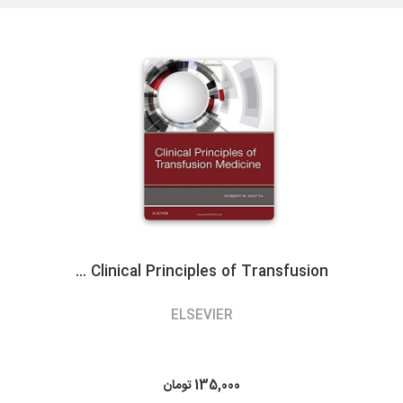
لازم بذکراست زمان تحویل کالا در این روش، در بعضی شهرها (از جمله
گیلان)نسبت به سایر روشهای ارسال سریعتر می باشد. در صورت انتخاب
ارسال با پست تیپاکس، هزینه حمل به عهده مشتری خواهد بود.
سرویس‌دهی تیپاکس در بیش از 80 شهر که تک مسیره هستند به طور
معمول 24 ساعته است. شهرهایی که دومسیره یا راه دور هستند، معمولاً
48 تا 72 ساعت انجام می‌شود.
Clinical Principles of Transfusion ...
3- پست پیشتاز و سفارشی
ELSEVIER
در پست پیشتاز زمان تحویل، بسته به دوری یا نزدیکی شهر مقصد از
تهران، 48 تا 72 ساعت بعد از ثبت سفارش می باشد. البته در مناسبت
های خاص و روزهای پایانی سال به دلیل ترافیک سرویس های پستی
135,000
تومان
ممکن است کالا کمی با تاخیر به دست مشتریان محترم برسد.