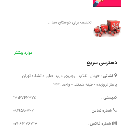
تخفیف برای دوستان مط...
موارد بیشتر
دسترسی سریع
نشانی :
خیابان انقلاب - روبروی درب اصلی دانشگاه تهران -
پاساژ فروزنده - طبقه همکف - واحد 331
کدپستی :
1314744375
شماره تماس :
09195907201
شماره فاکس :
021-66176713