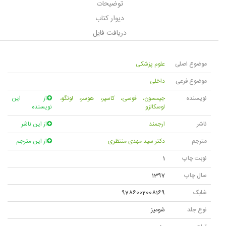
توضیحات
دیوار کتاب
دریافت فایل
موضوع اصلی
علوم پزشکی
موضوع فرعی
داخلی
نویسنده
جیمسون، فوسی، کاسپر، هوسر، لونگو،
از این
لوسکالزو
نویسنده
ناشر
ارجمند
از این ناشر
مترجم
دکتر سید مهدی منتظری
از این مترجم
نوبت چاپ
1
سال چاپ
1397
شابک
9786002008169
نوع جلد
شوميز