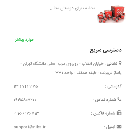
تخفیف برای دوستان مط...
موارد بیشتر
دسترسی سریع
نشانی :
خیابان انقلاب - روبروی درب اصلی دانشگاه تهران -
پاساژ فروزنده - طبقه همکف - واحد 331
کدپستی :
1314744375
شماره تماس :
09195907201
شماره فاکس :
021-66176713
ایمیل :
support@nibs.ir