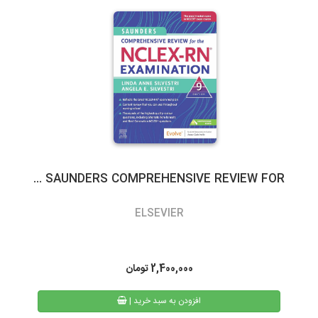
گیلان)نسبت به سایر روشهای ارسال سریعتر می باشد. در صورت انتخاب
ارسال با پست تیپاکس، هزینه حمل به عهده مشتری خواهد بود.
سرویس‌دهی تیپاکس در بیش از 80 شهر که تک مسیره هستند به طور
معمول 24 ساعته است. شهرهایی که دومسیره یا راه دور هستند، معمولاً
48 تا 72 ساعت انجام می‌شود.
SAUNDERS COMPREHENSIVE REVIEW FOR ...
3- پست پیشتاز و سفارشی
ELSEVIER
در پست پیشتاز زمان تحویل، بسته به دوری یا نزدیکی شهر مقصد از
تهران، 48 تا 72 ساعت بعد از ثبت سفارش می باشد. البته در مناسبت
های خاص و روزهای پایانی سال به دلیل ترافیک سرویس های پستی
2,400,000
تومان
ممکن است کالا کمی با تاخیر به دست مشتریان محترم برسد.
| افزودن به سبد خرید
همیچنین امکان پیگیری وضعیت سفارشات پست پیشتاز از طریق