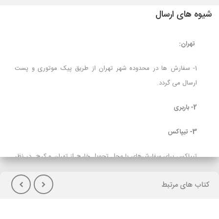
شیوه های ارسال
تهران:
1- سفارش ها در محدوده شهر تهران از طریق پیک موتوری و پست
ارسال می گردد.
2- باربری
3- تیپاکس
تیپاکس برای سفارش‌های با محل تحویل خارج از تهران و کرج در نظر
گرفته شده است و برای مشتریانی که تمایل به پرداخت هزینه حمل در
کتاب های مرتبط
هنگام تحویل کالا(پس کرایه) دارند توصیه می شود.
لازم بذکراست زمان تحویل کالا در این روش، در بعضی شهرها (از جمله