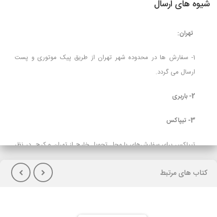
شیوه های ارسال
تهران:
1- سفارش ها در محدوده شهر تهران از طریق پیک موتوری و پست
ارسال می گردد.
2- باربری
3- تیپاکس
تیپاکس برای سفارش‌های با محل تحویل خارج از تهران و کرج در نظر
گرفته شده است و برای مشتریانی که تمایل به پرداخت هزینه حمل در
کتاب های مرتبط
هنگام تحویل کالا(پس کرایه) دارند توصیه می شود.
لازم بذکراست زمان تحویل کالا در این روش، در بعضی شهرها (از جمله
گیلان)نسبت به سایر روشهای ارسال سریعتر می باشد. در صورت انتخاب