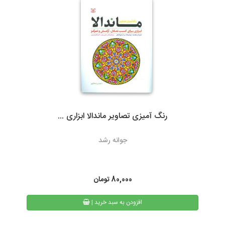
ارسال با پست تیپاکس، هزینه حمل به عهده مشتری خواهد بود.
سرویس‌دهی تیپاکس در بیش از 80 شهر که تک مسیره هستند به طور
معمول 24 ساعته است. شهرهایی که دومسیره یا راه دور هستند، معمولاً
48 تا 72 ساعت انجام می‌شود.
رنگ آمیزی تصاویر ماندالا ابزاری ...
3- پست پیشتاز و سفارشی
جوانه رشد
در پست پیشتاز زمان تحویل، بسته به دوری یا نزدیکی شهر مقصد از
تهران، 48 تا 72 ساعت بعد از ثبت سفارش می باشد. البته در مناسبت
های خاص و روزهای پایانی سال به دلیل ترافیک سرویس های پستی
80,000
تومان
ممکن است کالا کمی با تاخیر به دست مشتریان محترم برسد.
| افزودن به سبد خرید
همیچنین امکان پیگیری وضعیت سفارشات پست پیشتاز از طریق