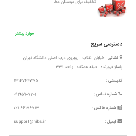
تخفیف برای دوستان مط...
موارد بیشتر
دسترسی سریع
نشانی :
خیابان انقلاب - روبروی درب اصلی دانشگاه تهران -
پاساژ فروزنده - طبقه همکف - واحد 331
کدپستی :
1314744375
شماره تماس :
09195907201
شماره فاکس :
021-66176713
ایمیل :
support@nibs.ir