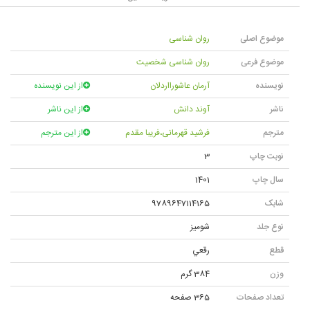
موضوع اصلی
روان شناسی
موضوع فرعی
روان شناسی شخصیت
نویسنده
آرمان عاشورااردلان
از این نویسنده
ناشر
آوند دانش
از این ناشر
مترجم
فرشید قهرمانی،فریبا مقدم
از این مترجم
نوبت چاپ
3
سال چاپ
1401
شابک
9789647114165
نوع جلد
شوميز
قطع
رقعي
وزن
384 گرم
تعداد صفحات
365 صفحه