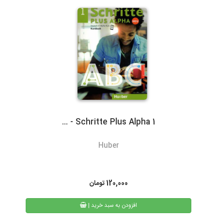
گیلان)نسبت به سایر روشهای ارسال سریعتر می باشد. در صورت انتخاب
ارسال با پست تیپاکس، هزینه حمل به عهده مشتری خواهد بود.
سرویس‌دهی تیپاکس در بیش از 80 شهر که تک مسیره هستند به طور
معمول 24 ساعته است. شهرهایی که دومسیره یا راه دور هستند، معمولاً
48 تا 72 ساعت انجام می‌شود.
Schritte Plus Alpha 1 - ...
3- پست پیشتاز و سفارشی
Huber
در پست پیشتاز زمان تحویل، بسته به دوری یا نزدیکی شهر مقصد از
تهران، 48 تا 72 ساعت بعد از ثبت سفارش می باشد. البته در مناسبت
های خاص و روزهای پایانی سال به دلیل ترافیک سرویس های پستی
120,000
تومان
ممکن است کالا کمی با تاخیر به دست مشتریان محترم برسد.
| افزودن به سبد خرید
همیچنین امکان پیگیری وضعیت سفارشات پست پیشتاز از طریق