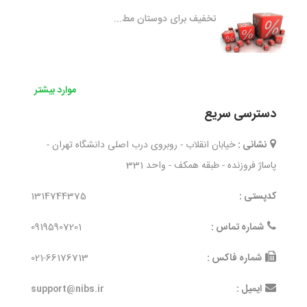
تخفیف برای دوستان مط...
موارد بیشتر
دسترسی سریع
نشانی :
خیابان انقلاب - روبروی درب اصلی دانشگاه تهران -
پاساژ فروزنده - طبقه همکف - واحد 331
کدپستی :
1314744375
شماره تماس :
09195907201
شماره فاکس :
021-66176713
ایمیل :
support@nibs.ir