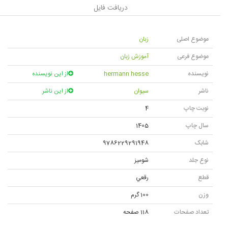
دریافت فایل
موضوع اصلی
زبان
موضوع فرعی
آموزش زبان
نویسنده
hermann hesse
از این نویسنده
ناشر
سیوان
از این ناشر
نوبت چاپ
4
سال چاپ
1405
شابک
9786229291948
نوع جلد
شومیز
قطع
رقعي
وزن
100 گرم
تعداد صفحات
118 صفحه